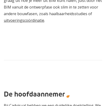
graag uit hoe je meer uit BIM kunt halen, juist door het
BIM vanuit de ontwerpfase ook slim in te zetten voor
andere bouwfasen, zoals haalbaarheidsstudies of
uitvoeringscoördinatie
.
De hoofdaannemer
Bij Cadvisual hebben we een duidelijke doelstelling. We